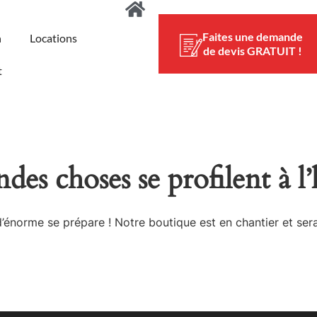
Faites une demande
n
Locations
de devis GRATUIT !
t
des choses se profilent à l
énorme se prépare ! Notre boutique est en chantier et sera