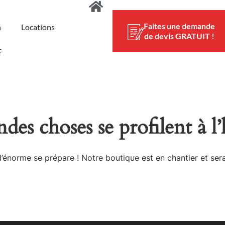
Faites une demande
n
Locations
de devis GRATUIT !
t
des choses se profilent à l
énorme se prépare ! Notre boutique est en chantier et sera