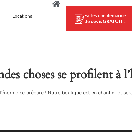
Faites une demande
n
Locations
de devis GRATUIT !
t
des choses se profilent à l
énorme se prépare ! Notre boutique est en chantier et sera