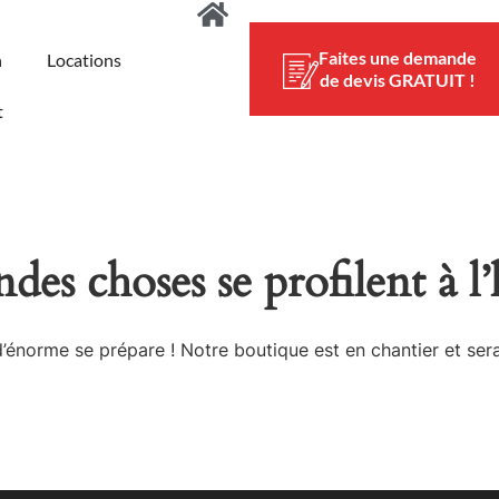
Faites une demande
n
Locations
de devis GRATUIT !
t
des choses se profilent à l
énorme se prépare ! Notre boutique est en chantier et sera