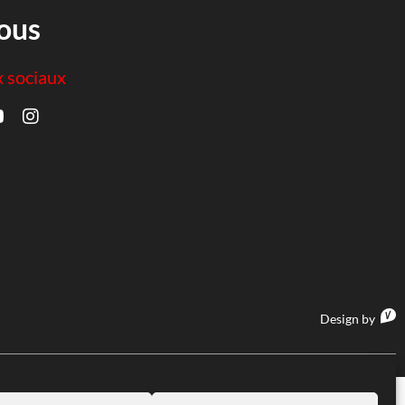
ous
x sociaux
Design by